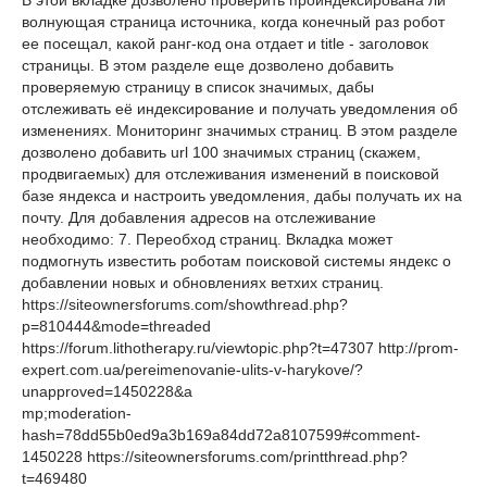
В этой вкладке дозволено проверить проиндексирована ли
волнующая страница источника, когда конечный раз робот
ее посещал, какой ранг-код она отдает и title - заголовок
страницы. В этом разделе еще дозволено добавить
проверяемую страницу в список значимых, дабы
отслеживать её индексирование и получать уведомления об
изменениях. Мониторинг значимых страниц. В этом разделе
дозволено добавить url 100 значимых страниц (скажем,
продвигаемых) для отслеживания изменений в поисковой
базе яндекса и настроить уведомления, дабы получать их на
почту. Для добавления адресов на отслеживание
необходимо: 7. Переобход страниц. Вкладка может
подмогнуть известить роботам поисковой системы яндекс о
добавлении новых и обновлениях ветхих страниц.
https://siteownersforums.com/showthread.php?
p=810444&mode=threaded
https://forum.lithotherapy.ru/viewtopic.php?t=47307 http://prom-
expert.com.ua/pereimenovanie-ulits-v-harykove/?
unapproved=1450228&a
mp;moderation-
hash=78dd55b0ed9a3b169a84dd72a8107599#comment-
1450228 https://siteownersforums.com/printthread.php?
t=469480