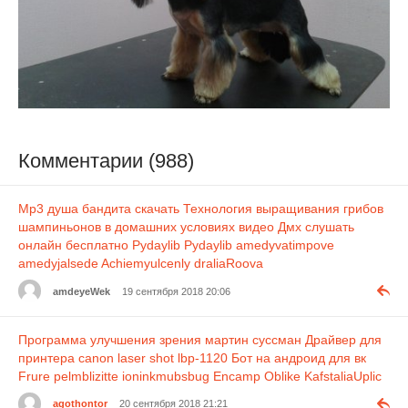
Комментарии (988)
Mp3 душа бандита скачать
Технология выращивания грибов
шампиньонов в домашних условиях видео
Дмх слушать
онлайн бесплатно
Pydaylib Pydaylib
amedyvatimpove
amedyjalsede
Achiemyulcenly draliaRoova
amdeyeWek
19 сентября 2018 20:06
Программа улучшения зрения мартин суссман
Драйвер для
принтера canon laser shot lbp-1120
Бот на андроид для вк
Frure pelmblizitte
ioninkmubsbug Encamp
Oblike KafstaliaUplic
agothontor
20 сентября 2018 21:21