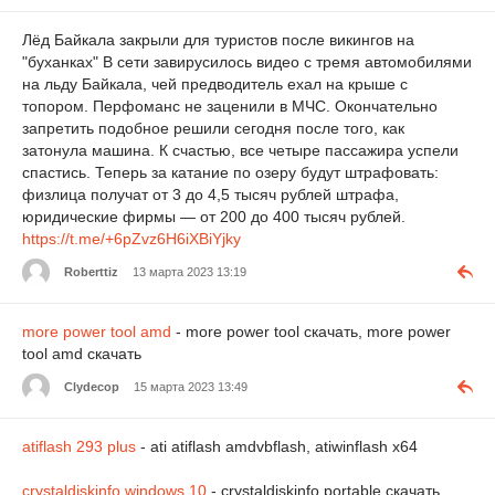
Лёд Байкала закрыли для туристов после викингов на
"буханках" В сети завирусилось видео с тремя автомобилями
на льду Байкала, чей предводитель ехал на крыше с
топором. Перфоманс не заценили в МЧС. Окончательно
запретить подобное решили сегодня после того, как
затонула машина. К счастью, все четыре пассажира успели
спастись. Теперь за катание по озеру будут штрафовать:
физлица получат от 3 до 4,5 тысяч рублей штрафа,
юридические фирмы — от 200 до 400 тысяч рублей.
https://t.me/+6pZvz6H6iXBiYjky
Roberttiz
13 марта 2023 13:19
more power tool amd
- more power tool скачать, more power
tool amd скачать
Clydecop
15 марта 2023 13:49
atiflash 293 plus
- ati atiflash amdvbflash, atiwinflash x64
crystaldiskinfo windows 10
- crystaldiskinfo portable скачать,