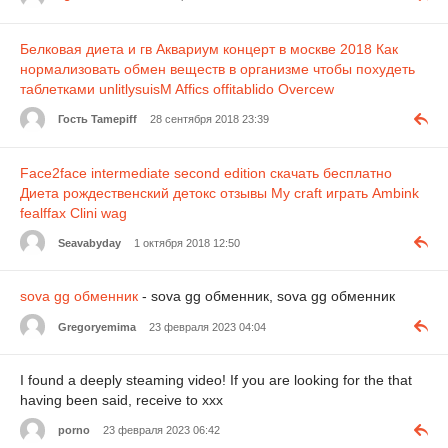
Белковая диета и гв
Аквариум концерт в москве 2018
Как
нормализовать обмен веществ в организме чтобы похудеть
таблетками
unlitlysuisM Affics
offitablido Overcew
Гость Tamepiff
28 сентября 2018 23:39
Face2face intermediate second edition скачать бесплатно
Диета рождественский детокс отзывы
My craft играть
Ambink
fealffax
Clini wag
Seavabyday
1 октября 2018 12:50
sova gg обменник
- sova gg обменник, sova gg обменник
Gregoryemima
23 февраля 2023 04:04
I found a deeply steaming video! If you are looking for the that
having been said, receive to xxx
porno
23 февраля 2023 06:42