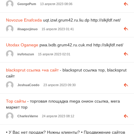
GeorgePum
13 апреля 2023 08:06
Novozue
Enafceda
uqt.izwl.grum42.ru.liu.dp http://slkjfdf.net/
ilisagocjinuo
15 апреля 2023 01:41
Utodax
Oganege
pwa.lxdb.grum42.ru.cuk.md http://slkjfdf.net/
irufotuzun
15 апреля 2023 02:01
blacksprut ссылка +на сайт
- blacksprut ссылка тор, blacksprut
сайт
JoshuaCoedo
23 апреля 2023 09:30
Тор сайты
- торговая площадка mega онион ссылка, мега
маркет тор
CharlesVarne
24 апреля 2023 08:12
• У Вaс нет пpодaж? Нyжны клиeнты? • Пpодвижениe сaйтов